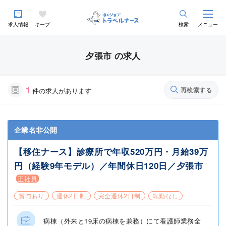
求人情報
キープ
検索
メニュー
夕張市 の求人
1
再検索する
件の求人があります
企業名非公開
【移住ナース】診療所で年収520万円・月給39万
円（経験9年モデル）／年間休日120日／夕張市
正社員
賞与あり
週休2日制
完全週休2日制
転勤なし
病棟（外来と19床の病棟を兼務）にて看護師業務全