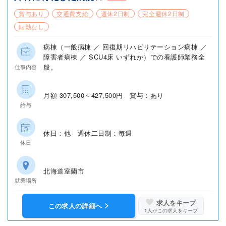
賞与あり
交通費支給
週休2日制
完全週休2日制
転勤なし
病棟（一般病棟 ／ 回復期リハビリテーション病棟 ／
障害者病棟 ／ SCU4床 いずれか）での看護師業務全
般。
仕事内容
月額 307,500～427,500円 賞与：あり
給与
休日：他 週休二日制：毎週
休日
北海道室蘭市
就業場所
求人をキープ
この求人の詳細へ
1
人がこの求人をキープ