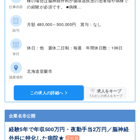
棟の場合は脳神経外科か循環器疾患の患者様や病棟で
の経験が必須です。 ■病棟...
仕事内容
月額 480,000～500,000円 賞与：なし
給与
休日：他 週休二日制：毎週 年間休日数：106日
休日
北海道室蘭市
就業場所
求人をキープ
この求人の詳細へ
7
人がこの求人をキープ
企業名非公開
経験5年で年収500万円・夜勤手当2万円／脳神経
外科に特化した病院★
正社員