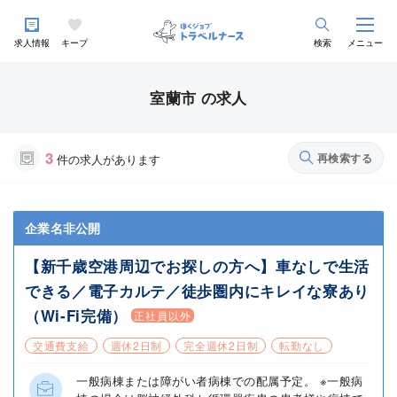
求人情報
キープ
検索
メニュー
室蘭市 の求人
3
再検索する
件の求人があります
企業名非公開
【新千歳空港周辺でお探しの方へ】車なしで生活
できる／電子カルテ／徒歩圏内にキレイな寮あり
（Wi-Fi完備）
正社員以外
交通費支給
週休2日制
完全週休2日制
転勤なし
一般病棟または障がい者病棟での配属予定。 ※一般病