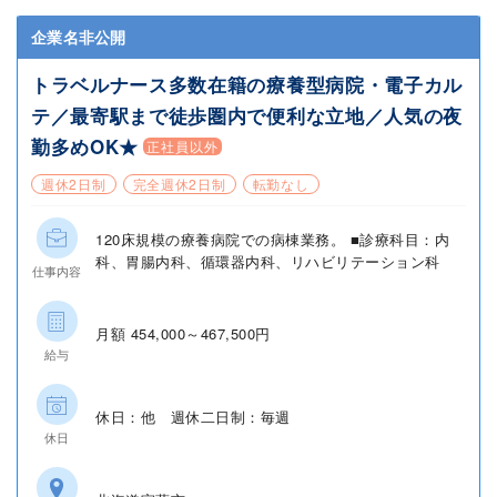
企業名非公開
トラベルナース多数在籍の療養型病院・電子カル
テ／最寄駅まで徒歩圏内で便利な立地／人気の夜
勤多めOK★
正社員以外
週休2日制
完全週休2日制
転勤なし
120床規模の療養病院での病棟業務。 ■診療科目：内
科、胃腸内科、循環器内科、リハビリテーション科
仕事内容
月額 454,000～467,500円
給与
休日：他 週休二日制：毎週
休日