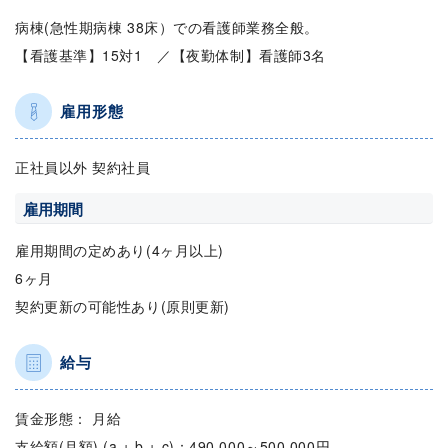
病棟(急性期病棟 38床）での看護師業務全般。
【看護基準】15対1 ／【夜勤体制】看護師3名
雇用形態
正社員以外 契約社員
雇用期間
雇用期間の定めあり(4ヶ月以上)
6ヶ月
契約更新の可能性あり(原則更新)
給与
賃金形態： 月給
支給額(月額) (a + b + c)：490,000～500,000円