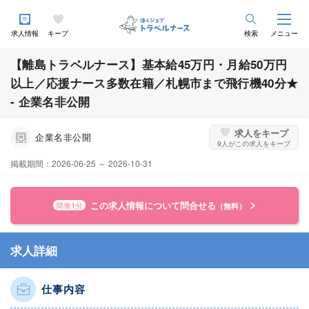
求人情報
キープ
検索
メニュー
【離島トラベルナース】基本給45万円・月給50万円
以上／応援ナース多数在籍／札幌市まで飛行機40分★
- 企業名非公開
求人をキープ
企業名非公開
9
人がこの求人をキープ
掲載期間：2026-06-25 ～ 2026-10-31
この求人情報について問合せる
簡単1分
（無料）
求人詳細
仕事内容