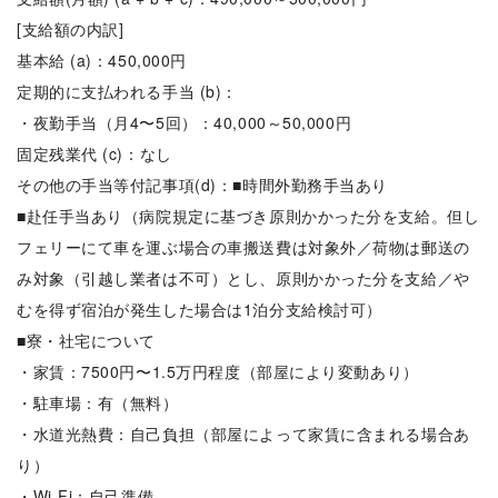
[支給額の内訳]
基本給 (a)：450,000円
定期的に支払われる手当 (b)：
・夜勤手当（月4〜5回）：40,000～50,000円
固定残業代 (c)：なし
その他の手当等付記事項(d)：■時間外勤務手当あり
■赴任手当あり（病院規定に基づき原則かかった分を支給。但し
フェリーにて車を運ぶ場合の車搬送費は対象外／荷物は郵送の
み対象（引越し業者は不可）とし、原則かかった分を支給／や
むを得ず宿泊が発生した場合は1泊分支給検討可）
■寮・社宅について
・家賃：7500円〜1.5万円程度（部屋により変動あり）
・駐車場：有（無料）
・水道光熱費：自己負担（部屋によって家賃に含まれる場合あ
り）
・Wi-Fi：自己準備